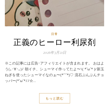
日常
正義のヒーロー利尿剤
2026年3月21日
※この記事には広告･アフィリエイトが含まれます。 おはよ
う(｡･∀･｡)ﾉ 朝イチ、シューマイ作ってたよ〜\( *´ω`* )/新玉
ねぎを使ったシューマイなのぉ〜(*´˘`*)♡ 流石ぶんぶんチョ
ッパー(*´ω`*ﾉﾉ☆…
もっと読む