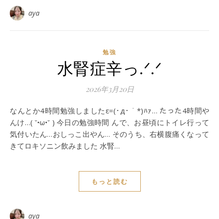
aya
勉強
水腎症辛っ.ᐟ.ᐟ
2026年3月20日
なんとか4時間勉強しましたε=(･д･｀*)ﾊｧ… たった4時間や
んけ…( ˘•ω•˘ ) 今日の勉強時間 んで、お昼頃にトイレ行って
気付いたん…おしっこ出やん… そのうち、右横腹痛くなって
きてロキソニン飲みました 水腎…
もっと読む
aya