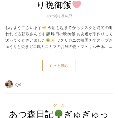
り晩御飯
2026年3月16日
おはようございます
今朝も起きてからタスクと時間の追
われてる彩歌さんです
昨日の晩御飯 お友達が手作りして
送ってくださいました
ワタリガニの韓国チゲスープき
ゅうりと焼きガニ風カニカマのお酢の物トマトキムチ 私、…
もっと読む
aya
ゲーム
あつ森日記
ぎゅぎゅっ