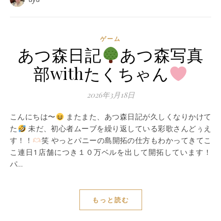
ゲーム
あつ森日記
あつ森写真
部withたくちゃん
2026年3月18日
こんにちは〜
またまた、あつ森日記が久しくなりかけて
た
未だ、初心者ムーブを繰り返している彩歌さんどぅえ
す！！
笑 やっとパニーの島開拓の仕方もわかってきてこ
こ連日1店舗につき１０万ベルを出して開拓しています！
パ…
もっと読む