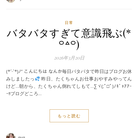
日常
バタバタすぎて意識飛ぶ(*
꒪꒫꒪)
2026年3月20日
(*ˊᵕˋ*)ﾉ” こんにちは なんか毎日バタバタで昨日はブログお休
みしましたっ
昨日、たくちゃんお仕事おやすみやってん
けど…朝から、たくちゃん倒れてしもて…∑ヾ(;ﾟ□ﾟ)ﾉｷﾞｬｱｱｰ
ｰ!!ブログどころ…
もっと読む
aya