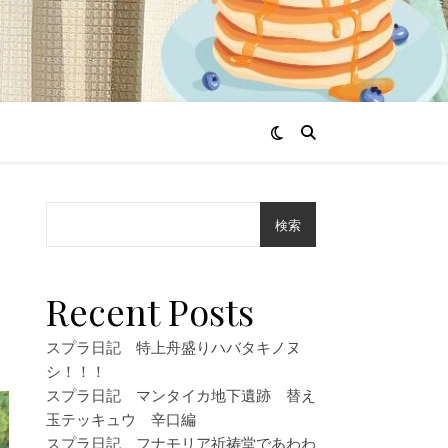
検索
っ
Recent Posts
スプラ日記 特上舟盛りハバタキノヌ
シ！！！
スプラ日記 マンタイカ地下遺跡 替え
玉テッキュウ 辛口編
スプラ日記 フナモリア祈祷堂であわわ