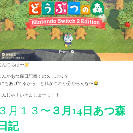
こんにちは〜
なんかあつ森日記書くの久しぶり？
Xにもあげてるから、どれかこれか分からんな〜
ふんじゃ！いきましょーっ！！
３月１３〜
３月14日あつ森
日記