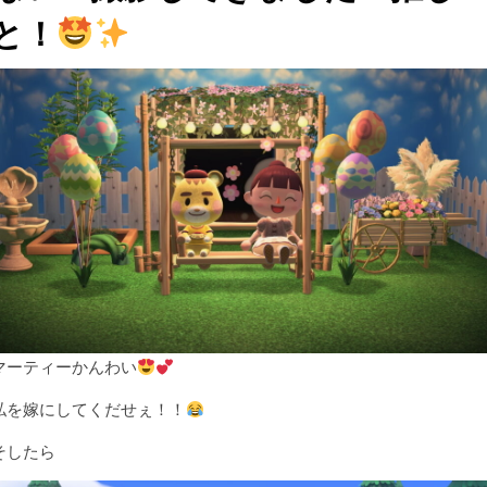
と！
マーティーかんわい
私を嫁にしてくだせぇ！！
そしたら