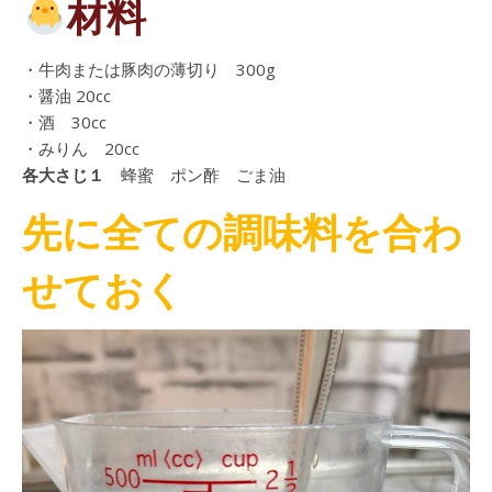
材料
・牛肉または豚肉の薄切り 300g
・醤油 20cc
・酒 30cc
・みりん 20cc
各大さじ１
蜂蜜 ポン酢 ごま油
先に全ての調味料を合わ
せておく