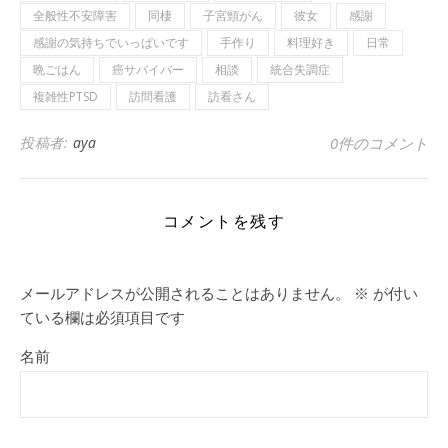
全般性不安障害
同棲
子宮頸がん
彼女
感謝
感謝の気持ちでいっぱいです
手作り
料理好き
日常
晩ごはん
癌サバイバー
相談
統合失調症
複雑性PTSD
訪問看護
訪看さん
投稿者:
aya
0件のコメント
コメントを残す
メールアドレスが公開されることはありません。
※
が付い
ている欄は必須項目です
名前