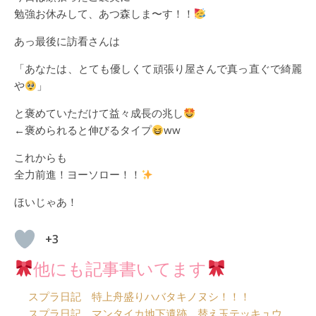
勉強お休みして、あつ森しま〜す！！
あっ最後に訪看さんは
「あなたは、とても優しくて頑張り屋さんで真っ直ぐで綺麗
や
」
と褒めていただけて益々成長の兆し
←褒められると伸びるタイプ
ww
これからも
全力前進！ヨーソロー！！
ほいじゃあ！
+3
他にも記事書いてます
スプラ日記 特上舟盛りハバタキノヌシ！！！
スプラ日記 マンタイカ地下遺跡 替え玉テッキュウ