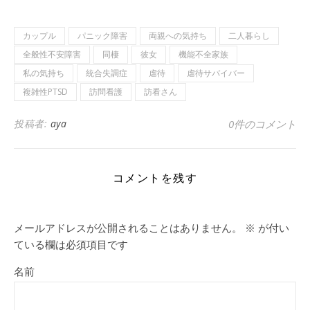
カップル
パニック障害
両親への気持ち
二人暮らし
全般性不安障害
同棲
彼女
機能不全家族
私の気持ち
統合失調症
虐待
虐待サバイバー
複雑性PTSD
訪問看護
訪看さん
投稿者:
aya
0件のコメント
コメントを残す
メールアドレスが公開されることはありません。
※
が付い
ている欄は必須項目です
名前