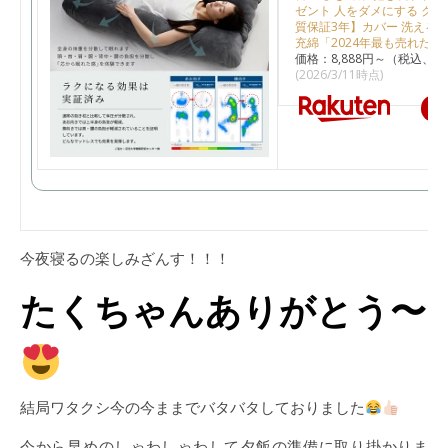
ゼント 人をダメにする クッ
質保証3年】カバー 洗える 
充綿「2024年最も売れた枕
価格：8,888円～（税込、送
(2026/3/11時点)
楽
今夜寝るの楽しみざんす！！！
たくちゃんありがとう〜
結局ワタクシ今の今ままでバタバタしておりました
今から早めのしゃわしゃわして夕飯の準備に取り掛かりま