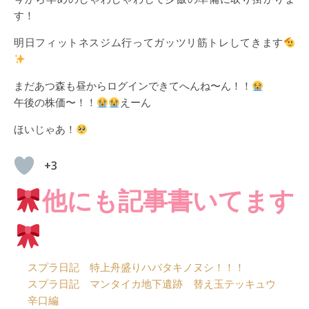
す！
明日フィットネスジム行ってガッツリ筋トレしてきます
まだあつ森も昼からログインできてへんね〜ん！！
午後の株価〜！！
えーん
ほいじゃあ！
+3
他にも記事書いてます
スプラ日記 特上舟盛りハバタキノヌシ！！！
スプラ日記 マンタイカ地下遺跡 替え玉テッキュウ
辛口編