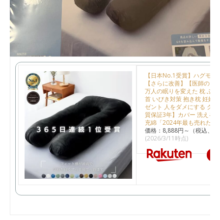
【日本No.1受賞】ハグモッ
【さらに改善】【医師の92%
万人の眠りを変えた 枕 ふわも
首 いびき対策 抱き枕 妊婦 
ゼント 人をダメにする クッ
質保証3年】カバー 洗える 
充綿「2024年最も売れた枕
価格：8,888円～（税込、送
(2026/3/11時点)
楽