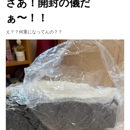
さあ！開封の儀だ
ぁ〜！！
え？？何重になってんの？？