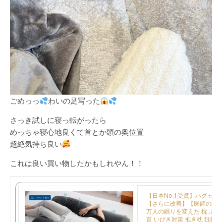
ごめっっ
わいの足写った
さっき試しに寝っ転がったら
めっちゃ寝心地良くて首とか頭の奥位置
超絶気持ち良い
これは良い買い物したかもしれやん！！
【日本No.1受賞】ハグモッ
【さらに改善】【医師の92%
万人の眠りを変えた 枕 ふわも
首 いびき対策 抱き枕 妊婦 