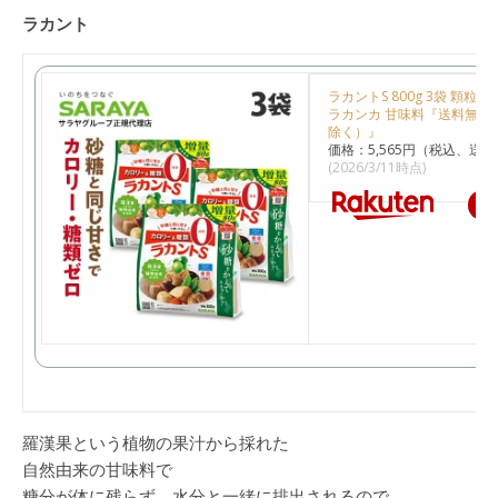
ラカント
ラカントS 800g 3袋 顆粒 
ラカンカ 甘味料『送料無料
除く）』
価格：5,565円（税込、送料
(2026/3/11時点)
楽
羅漢果という植物の果汁から採れた
自然由来の甘味料で
糖分が体に残らず、水分と一緒に排出されるので