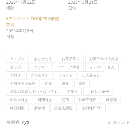
2026年7月22日
2026年3月21日
掃除
日常
Xアカウントの検索制限解除
方法
2026年8月8日
日常
アメブロ
ありがとう
お菓子作り
お菓子作り大好き
カップル
クッキー
パニック障害
フォロワーさん
ブログ
ブロ友さん
ラカント
二人暮らし
全般性不安障害
同棲
彼女
感謝
感謝の気持ちでいっぱいです
手作り
手作りお菓子
料理大好き
料理好き
朝活
砂糖不使用
糖尿病
糖質制限
素敵便
統合失調症
複雑性PTSD
投稿者:
aya
2 コメント