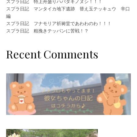
スプラ日記 特上舟盛りハバタキノヌシ！！！
スプラ日記 マンタイカ地下遺跡 替え玉テッキュウ 辛口
編
スプラ日記 フナモリア祈祷堂であわわのわ！！！
スプラ日記 粗挽きテッパンに苦戦！？
Recent Comments