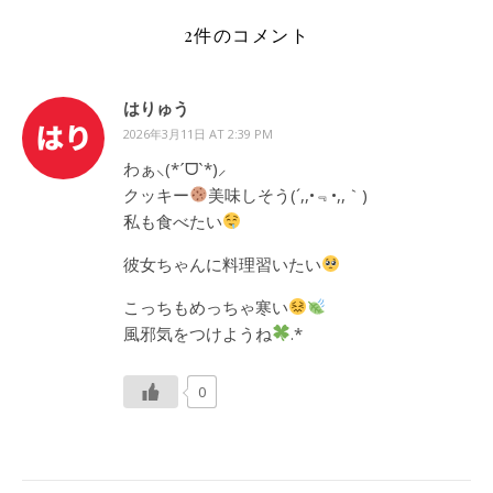
2件のコメント
はりゅう
2026年3月11日 AT 2:39 PM
わぁ⸜(*ˊᗜˋ*)⸝
クッキー
美味しそう(´,,•﹃•,,｀)
私も食べたい
彼女ちゃんに料理習いたい
こっちもめっちゃ寒い
風邪気をつけようね
.*
0