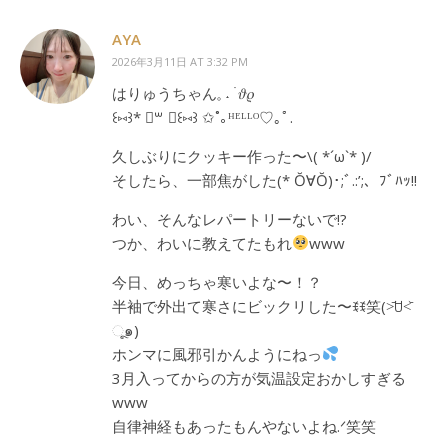
AYA
2026年3月11日 AT 3:32 PM
はりゅうちゃん𓈒 ˖ ࣪ 𝜗𝜚
꒰⑅꒱* ॑꒳ ॑꒰⑅꒱ ✩˚｡ᴴᴱᴸᴸᴼ♡｡ﾟ.
久しぶりにクッキー作った〜\( *´ω`* )/
そしたら、一部焦がした(* Ŏ∀Ŏ)･;ﾞ.:’;、ﾌﾞﾊｯ!!
わい、そんなレパートリーないで!?
つか、わいに教えてたもれ
www
今日、めっちゃ寒いよな〜！？
半袖で外出て寒さにビックリした〜ꉂꉂ笑(˃᷄ꇴ˂᷅
ૂ๑)
ホンマに風邪引かんようにねっ
3月入ってからの方が気温設定おかしすぎる
www
自律神経もあったもんやないよね.ᐟ笑笑