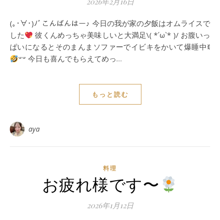
2026年2月16日
(｡･∀･)ﾉﾞこんばんはー♪ 今日の我が家の夕飯はオムライスで
した
彼くんめっちゃ美味しいと大満足\( *´ω`* )/ お腹いっ
ぱいになるとそのまんまソファーでイビキをかいて爆睡中ꉂ
𐤔𐤔 今日も喜んでもらえてめっ…
もっと読む
aya
料理
お疲れ様です〜
2026年1月12日