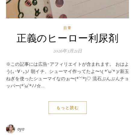
日常
正義のヒーロー利尿剤
2026年3月21日
※この記事には広告･アフィリエイトが含まれます。 おはよ
う(｡･∀･｡)ﾉ 朝イチ、シューマイ作ってたよ〜\( *´ω`* )/新玉
ねぎを使ったシューマイなのぉ〜(*´˘`*)♡ 流石ぶんぶんチョ
ッパー(*´ω`*ﾉﾉ☆…
もっと読む
aya