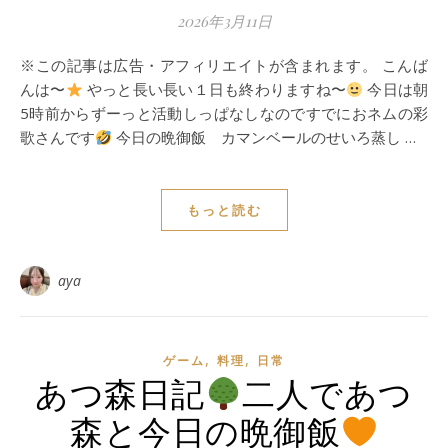
2026年3月11日
※この記事は広告・アフィリエイトが含まれます。 こんば
んは〜
やっと長い長い１日も終わりますね〜
今日は朝
5時前からずーっと活動しっぱなしなのですでにおネムの彩
歌さんです
今日の晩御飯 カマンベールのせいろ蒸し …
もっと読む
aya
,
,
ゲーム
料理
日常
あつ森日記
二人であつ
森と今日の晩御飯