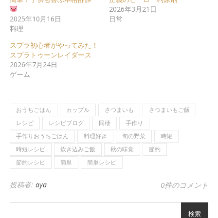
2026年3月21日
2025年10月16日
日常
料理
スプラ初心者がやってみた！
スプラトゥーンレイダース
2026年7月24日
ゲーム
おうちごはん
カップル
さつまいも
さつまいもご飯
レシピ
レシピブログ
同棲
手作り
手作りおうちごはん
料理好き
旬の野菜
時短
時短レシピ
炊き込みご飯
秋の味覚
節約
節約レシピ
簡単
簡単レシピ
投稿者:
aya
0件のコメント
検索