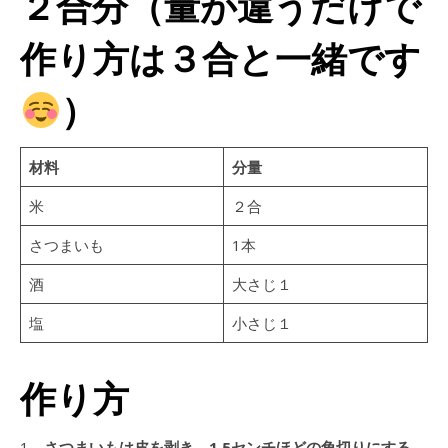
２合分（量が違うだけで
作り方は３合と一緒です
）
材料
分量
米
２合
さつまいも
1本
酒
大さじ１
塩
小さじ１
作り方
1、
さつまいもは皮を剥き、1.5センチほどの角切りにする。