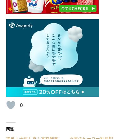
0
関連
簡単！子供も喜ぶ本格酢豚
正義のヒーロー利尿剤