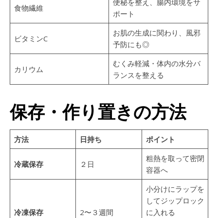
便秘を整え、腸内環境をサ
食物繊維
ポート
お肌の生成に関わり、風邪
ビタミンC
予防にも◎
むくみ軽減・体内の水分バ
カリウム
ランスを整える
保存・作り置きの方法
方法
日持ち
ポイント
粗熱を取って密閉
冷蔵保存
２日
容器へ
小分けにラップを
してジップロック
冷凍保存
2〜３週間
に入れる