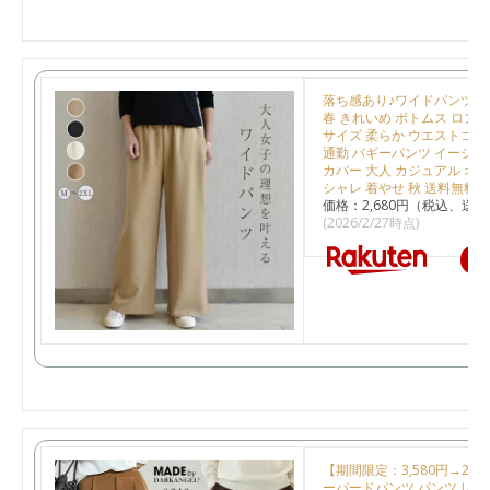
落ち感あり♪ワイドパンツ 
春 きれいめ ボトムス ロング
サイズ 柔らか ウエストゴム
通勤 バギーパンツ イージー 
カバー 大人 カジュアル オフ
シャレ 着やせ 秋 送料無料
価格：2,680円（税込、送料
(2026/2/27時点)
楽
【期間限定：3,580円→2,2
ーパードパンツ パンツ レデ