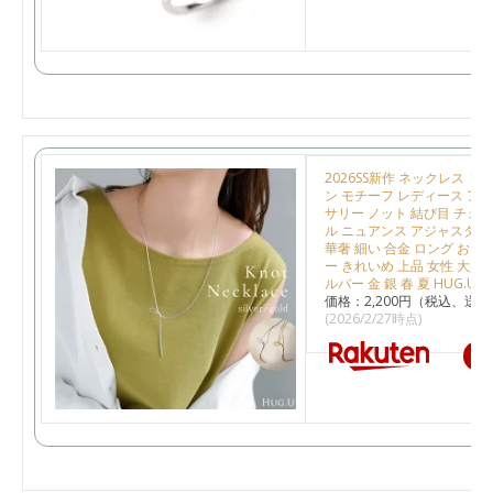
2026SS新作 ネックレス リ
ン モチーフ レディース アク
サリー ノット 結び目 チェー
ル ニュアンス アジャスター 
華奢 細い 合金 ロング おし
ー きれいめ 上品 女性 大人 
ルバー 金 銀 春 夏 HUG.U
価格：2,200円（税込、送料
(2026/2/27時点)
楽