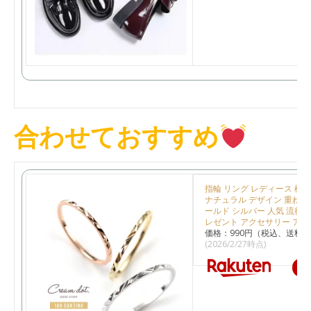
合わせておすすめ
指輪 リング レディース 極細
ナチュラル デザイン 重ね着け
ールド シルバー 人気 流行 
レゼント アクセサリー アク
価格：990円（税込、送料別
(2026/2/27時点)
楽