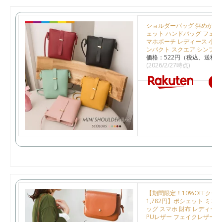
ショルダーバッグ 斜めがけ
ェット ハンドバッグ フェイ
マホポーチ レディース 小さい
ンパクト スクエア シンプル
価格：522円（税込、送料別
(2026/2/27時点)
楽
【期間限定！10%OFFクー
1,782円】ポシェット ミニ
ッグ スマホ 財布 レディース
PUレザー フェイクレザー 