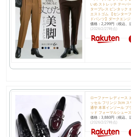
いめ ストレッチ テーパード
タープレス ピンタック オフィ
エストゴム 【センタープレ
ドパンツ】ダークエンジェ
価格：2,299円（税込、送料
(2026/2/27時点)
楽
ローファー レディース エナ
ッセル フリンジ 3cm スリ
通学 本革インソール ブラッ
ッド フォーマルシューズ
価格：3,880円（税込、送料
(2026/2/27時点)
楽