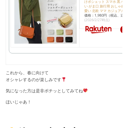
けポシェット スマホ 黒 小さ
い がま口 旅行用 おしゃれ 
愛い 北欧 ママ カジュアル
価格：1,980円（税込、送料
(2026/2/27時点)
楽
これから、春に向けて
オシャレするのが楽しみです
気になった方は是非ポチッとしてみてね
ほいじゃあ！