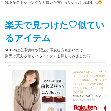
靴下かストッキングなど履いた方が良いかもしれません
楽天で見つけた♡似てい
るアイテム
SHEINは在庫切れや配送が不安な方も多いので、
楽天で買える似ているアイテムも探してみました♡
前後2WAYギャザーブラウス
ス トップス ブラウス 秋 ネ
ージュ/ボルドー/ピンク/ラ
ルー/グリーン/オフホワイト
ライトグレー/スモーキーブ
ム M-5L
価格：2,290円（税込、送料
(2026/2/27時点)
楽