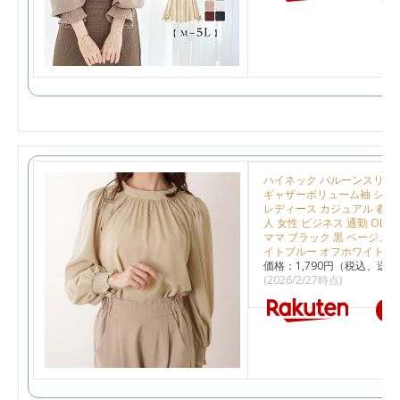
ハイネック バルーンスリー
ギャザーボリューム袖 シャ
レディース カジュアル 春 夏 
人 女性 ビジネス 通勤 OL 
ママ ブラック 黒 ベージュ 
イトブルー オフホワイト
価格：1,790円（税込、送料
(2026/2/27時点)
楽