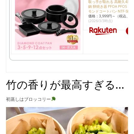
取っ手が取れる 高耐久4層構
鍋 卵焼き器 PFOA PFOS 
モンドコートパン NTF-SEI NT
価格：3,999円～（税込、送
(2026/3/3時点)
楽
竹の香りが最高すぎる…
初蒸しはブロッコリー