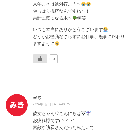
来年こそは絶対行こう〜
やっぱり機密なんですね〜！！
余計に気になる木〜
笑笑
いつも本当にありがとうございます
どうかお怪我なさらずにお仕事、無事に終わり
ますように
0
みき
2026年3月3日 AT 4:40 PM
彼女ちゃん♡こんにちは
お疲れ様です(＾＾)/”
素敵な訪看さんだったみたいで