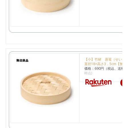
【小】竹材 蒸篭（せいろ
直径18×高さ3．5cm【無印
価格：690円（税込、送料別
時点)
楽