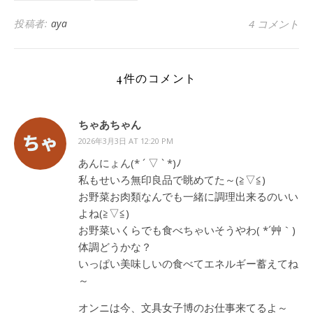
投稿者:
aya
4 コメント
4件のコメント
ちゃあちゃん
2026年3月3日 AT 12:20 PM
あんにょん(* ´ ▽ ` *)ﾉ
私もせいろ無印良品で眺めてた～(≧▽≦)
お野菜お肉類なんでも一緒に調理出来るのいい
よね(≧▽≦)
お野菜いくらでも食べちゃいそうやわ( *´艸｀)
体調どうかな？
いっぱい美味しいの食べてエネルギー蓄えてね
～
オンニは今、文具女子博のお仕事来てるよ～