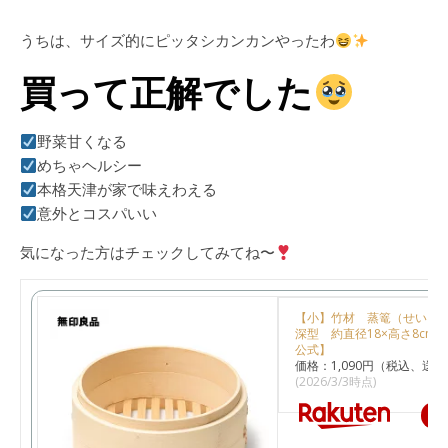
うちは、サイズ的にピッタシカンカンやったわ
買って正解でした
野菜甘くなる
めちゃヘルシー
本格天津が家で味えわえる
意外とコスパいい
気になった方はチェックしてみてね〜
【小】竹材 蒸篭（せいろ
深型 約直径18×高さ8cm
公式】
価格：1,090円（税込、送料
(2026/3/3時点)
楽