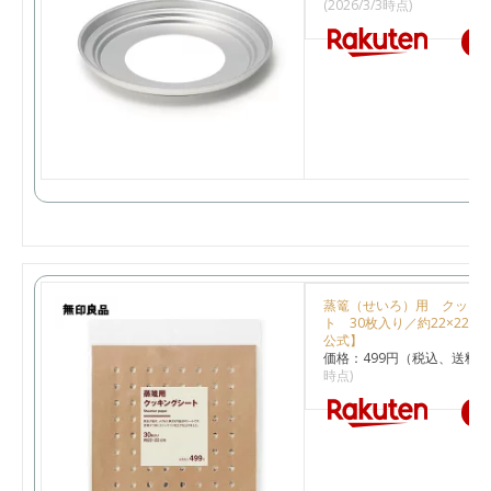
(2026/3/3時点)
楽
蒸篭（せいろ）用 クッキ
ト 30枚入り／約22×22c
公式】
価格：499円（税込、送料別
時点)
楽