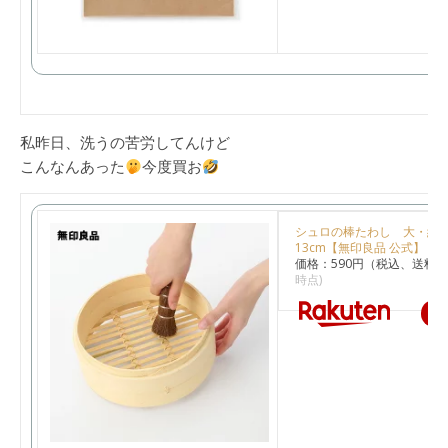
私昨日、洗うの苦労してんけど
こんなんあった
今度買お
シュロの棒たわし 大・約
13cm【無印良品 公式】
価格：590円（税込、送料別
時点)
楽