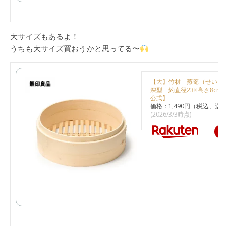
大サイズもあるよ！
うちも大サイズ買おうかと思ってる〜
【大】竹材 蒸篭（せいろ
深型 約直径23×高さ8cm
公式】
価格：1,490円（税込、送料
(2026/3/3時点)
楽