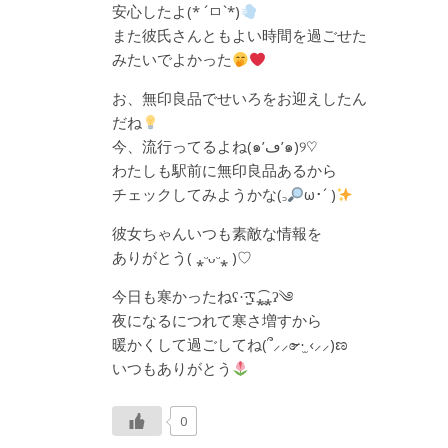
安心したよ(* ´ㅁ`*)
また彼氏さんともよい時間を過ごせた
みたいでよかった
お、無印良品でせいろをお迎えしたん
だね
今、流行ってるよね(๑’ڡ’๑)୨♡
わたしも駅前に無印良品あるから
チェックしてみようかな(꜆
ω･´ )
彼女ちゃんいつも素敵な情報を
ありがとう( ⁎ᵕᴗᵕ⁎ )♡
今日も寒かったねʕ·͡·̫͖ʕ⁎̯͡⁎ʔ༄
夜になるにつれて寒さ増すから
暖かくして過ごしてね(՞⸝⸝ɞ̴̶̷ ·̫ ‹⸝⸝)ಣ‎
いつもありがとう
0