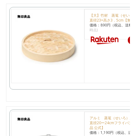
【大】竹材 蒸篭（せいろ
直径23×高さ3．5cm【無印
価格：890円（税込、送料別
時点)
楽
アルミ 蒸篭（せいろ）用
直径20ー24cmフライパン
品 公式】
価格：1,190円（税込、送料