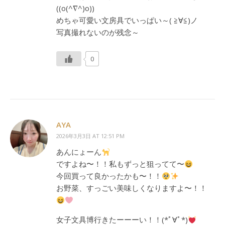
((o(^∇^)o))
めちゃ可愛い文房具でいっぱい～( ≧∀≦)ノ
写真撮れないのが残念～
0
AYA
2026年3月3日 AT 12:51 PM
あんにょーん
ですよね〜！！私もずっと狙ってて〜
今回買って良かったかも〜！！
お野菜、すっごい美味しくなりますよ〜！！
女子文具博行きたーーーい！！(*ﾟ∀ﾟ*)