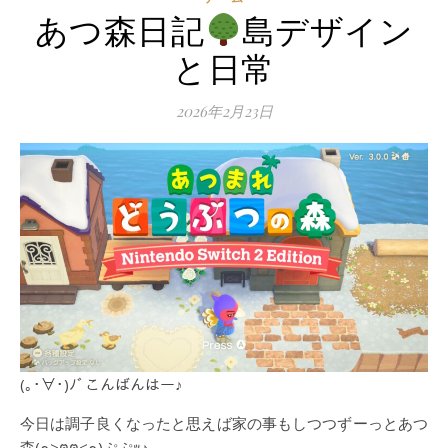
あつ森日記
島デザイン
と日常
2026年2月23日
(｡･∀･)ﾉﾞこんばんはー♪
今日は調子良くなったと思えば家の事もしつつずーっとあつ
森(๑>ฅฅ<๑)ぷぷｯ♪