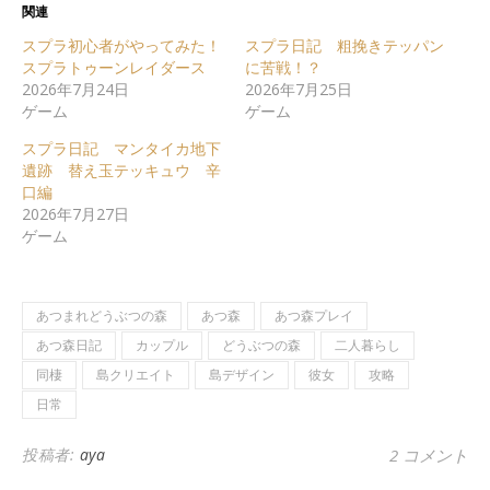
関連
スプラ初心者がやってみた！
スプラ日記 粗挽きテッパン
スプラトゥーンレイダース
に苦戦！？
2026年7月24日
2026年7月25日
ゲーム
ゲーム
スプラ日記 マンタイカ地下
遺跡 替え玉テッキュウ 辛
口編
2026年7月27日
ゲーム
あつまれどうぶつの森
あつ森
あつ森プレイ
あつ森日記
カップル
どうぶつの森
二人暮らし
同棲
島クリエイト
島デザイン
彼女
攻略
日常
投稿者:
aya
2 コメント