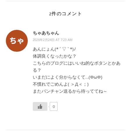
2件のコメント
ちゃあちゃん
2026年2月24日 AT 7:23 AM
あんにょん(* ´ ▽ ` *)ﾉ
体調良くなったかな？
こちらのブログにはいいね的なボタンとかあ
る？
いまだによく分からなくて…(ФωФ)
不慣れでごめんよ( ＞Д＜；)
またパンチャン送るから待っててね～
0