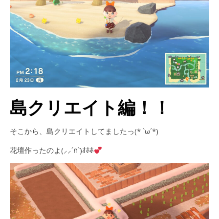
島クリエイト編！！
そこから、島クリエイトしてましたっ(* `ω´*)ゞ
花壇作ったのよ(⸝⸝´ก`)ｵﾎﾎ