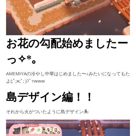
お花の勾配始めましたー
っ✧*｡
AMEMIYAの冷やし中華はじめました〜♪みたいになってもた
よ(;ﾟ;ж;ﾟ; )ﾌﾞｯwww
島デザイン編！！
それから火がついたように島デザイン🏝