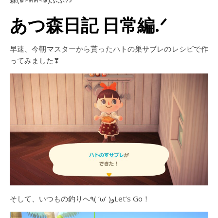
あつ森日記 日常編.ᐟ
早速、今朝マスターから貰ったハトの巣サブレのレシピで作
ってみました❣
そして、いつもの釣りへ٩( ‘ω’ )وLet’s Go！