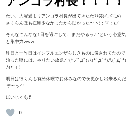
アンゴラ村長！！！！
わい、大塚愛よりアンゴラ村長が出てきたわꉂꉂ笑(˃᷄ꇴ˂᷅ ૂ๑)
さくらんぼも在庫少なかったから助かった〜ヽ(；▽；)ノ
そんなこんなな1日を過ごして、まだやるっ.ᐟ.ᐟという心意気
と集中力www
昨日と一昨日はインフルエンザらしきものに侵されてたので
治った暁には、やりたい放題.ᐟ.ᐟ(*ノﾟДﾟ)八(*ﾟДﾟ*)八(ﾟДﾟ*)
ﾉｨｪｰｨ！
明日は彼くんも有給休暇でお休みなので夜更かし出来るんだ
ぞ〜っ.ᐟ.ᐟ
ほいじゃあ❣
0