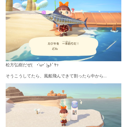
松方弘樹だぜ( •´ω•` )ﻭﾄﾞﾔｯ
そうこうしてたら、風船飛んできて割ったら中から…