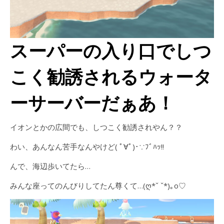
スーパーの入り口でしつ
こく勧誘されるウォータ
ーサーバーだぁあ！
イオンとかの広間でも、しつこく勧誘されやん？？
わい、あんなん苦手なんやけど( ﾟ∀ﾟ)･∵ﾌﾞﾊｯ!!
んで、海辺歩いてたら…
みんな座ってのんびりしてたん尊くて…(ღ*ˇ ˇ*)｡o♡