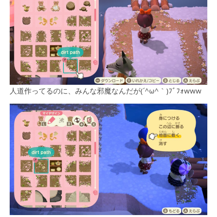
人道作ってるのに、みんな邪魔なんだが(´^ω^｀)ﾌﾞﾌｫwww