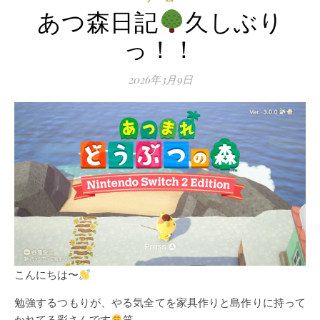
あつ森日記
久しぶり
っ！！
2026年3月9日
こんにちは〜
勉強するつもりが、やる気全てを家具作りと島作りに持って
かれてる彩さんです
笑