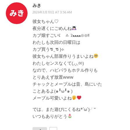
みき
2026年3月10日 AT 3:56 AM
彼女ちゃん♡
夜分遅くにごめんね
カブ畑すごいʕ ㅿ ʔﻌﻌﻌﻌ⊙⊙!!
わたしも次回の日曜日は
カブ買うᖛ ̫ ᖛ )⟡
彼女ちゃん部屋作りうまいよね
わたしセンスなくて(◞‸◟ㆀ)
なので、ハピパラもホテル作りも
とりあえず放置www
チャックとメープルは昔、島にいた
ことあるよ(๑╹ω╹๑ )
メープル可愛いよね
では、また遊びにくるね*´ω`)╯”
いつもありがとう