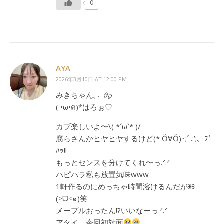
0
AYA
2026年3月10日 AT 12:00 PM
みきちゃん𓈒 ˖ ࣪ 𝜗𝜚
( •ω•ฅ)*はろぉ♡
カブ楽しいよ〜\( *´ω`* )/
腐らさんかヒヤヒヤするけど(* Ŏ∀Ŏ)･;ﾞ.:’;、ﾌﾞ
ﾊｯ!!
もっとセンスを分けてくれ〜っ.ᐟ.ᐟ
ハピパラ私も放置気味www
1軒作るのにめっちゃ時間溶けるんだがꉂꉂ
(˃ᗜ˂๑)笑
メープルおったん!?いいなーっ.ᐟ.ᐟ
アタイ、今回初対面