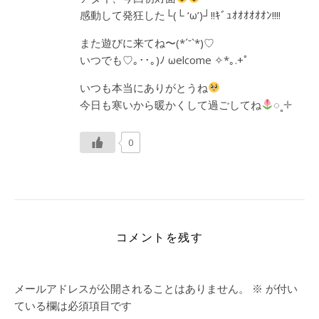
感動して発狂した└(└ ‘ω’)┘!!ｷﾞｭｵｵｵｵｵｵﾝ!!!!
また遊びに来てね〜(*´˘`*)♡
いつでも♡｡･･｡)ﾉ ωelcome ✧*｡.+ﾟ
いつも本当にありがとうね
今日も寒いから暖かくして過ごしてね
◌˳𓇬
0
コメントを残す
メールアドレスが公開されることはありません。
※
が付い
ている欄は必須項目です