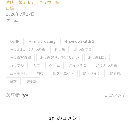
遺跡 替え玉テッキュウ 辛
口編
2026年7月27日
ゲーム
ACNH
AnimalCrossing
Nintendo Switch２
あつまれどうぶつの森
あつ森
あつ森ブログ
あつ森写真部
あつ森好きと繋がりたい
あつ森日記
カップル
カブ
ゲーム
スイッチ２
どうぶつの森
二人暮らし
同棲
島クリエイト
島デザイン
島景観
彼女
攻略法
投稿者:
aya
2 コメント
2件のコメント