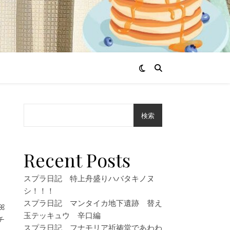
検索
し
Recent Posts
スプラ日記 特上舟盛りハバタキノヌ
シ！！！
スプラ日記 マンタイカ地下遺跡 替え
ꕤ
玉テッキュウ 辛口編
スプラ日記 フナモリア祈祷堂であわわ