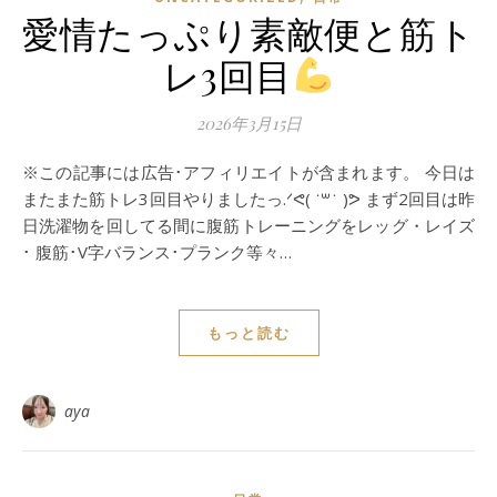
愛情たっぷり素敵便と筋ト
レ3回目
2026年3月15日
※この記事には広告･アフィリエイトが含まれます。 今日は
またまた筋トレ3回目やりましたっ.ᐟᕙ( ˙꒳​˙ )ᕗ まず2回目は昨
日洗濯物を回してる間に腹筋トレーニングをレッグ・レイズ
･ 腹筋･V字バランス･プランク等々…
もっと読む
aya