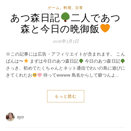
,
,
ゲーム
料理
日常
あつ森日記
二人であつ
森と今日の晩御飯
2026年3月3日
※この記事には広告・アフィリエイトが含まれます。 こん
ばんは〜
まずは今日のあつ森日記
今日のあつ森日記
さっき、初めてたくちゃんとネット通信でわいの島に遊びに
きてくれたお
待ってwwww 島名からして癖つんよ…
もっと読む
aya