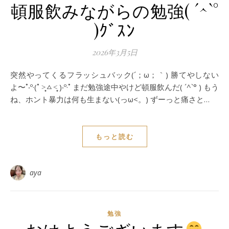
頓服飲みながらの勉強( ´^`°
)ｸﾞｽﾝ
2026年3月5日
突然やってくるフラッシュバック(´；ω；｀) 勝てやしない
よ〜˚‧º·(˚ ˃̣̣̥ㅿ˂̣̣̥ )‧º·˚ まだ勉強途中やけど頓服飲んだ( ´^`° ) もう
ね、ホント暴力は何も生まない(っω<。) ずーっと痛さと…
もっと読む
aya
勉強