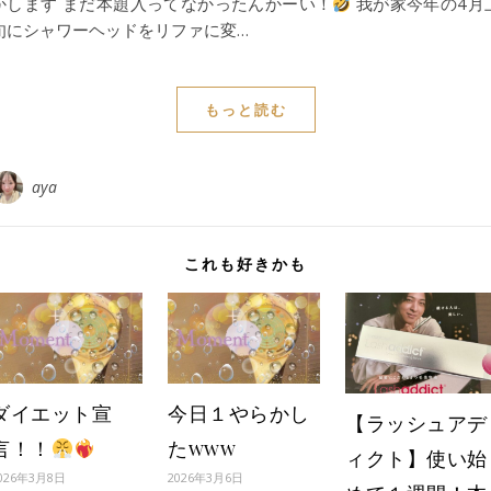
かします まだ本題入ってなかったんかーい！
我が家今年の4月
旬にシャワーヘッドをリファに変…
もっと読む
aya
これも好きかも
ダイエット宣
今日１やらかし
【ラッシュアデ
言！！
たwww
ィクト】使い始
026年3月8日
2026年3月6日