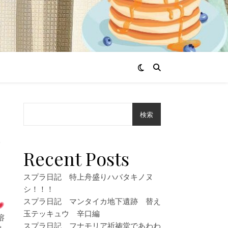
検索
風
Recent Posts
スプラ日記 特上舟盛りハバタキノヌ
シ！！！
スプラ日記 マンタイカ地下遺跡 替え
玉テッキュウ 辛口編
溶
スプラ日記 フナモリア祈祷堂であわわ