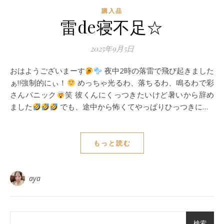
購入品
雷de寝不足☆
2025年9月5日
おはようございまーす
夜中2時の落雷で飛び起きました
ぁ‼︎強制的にぃ！
めっちゃ光るわ、落ちるわ、鳴るわで彩
さんパニック
笑 彼くんにくっつきたいけど暑いから辞め
ました
でも、途中から怖くてやっぱりひっつきに…
もっと読む
aya
検索