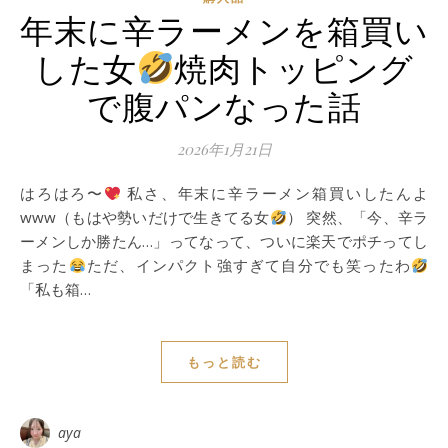
年末に辛ラーメンを箱買い
した女
焼肉トッピング
で腹パンなった話
2026年1月21日
はろはろ〜
私さ、年末に辛ラーメン箱買いしたんよ
www（もはや勢いだけで生きてる女
） 突然、「今、辛ラ
ーメンしか勝たん…」ってなって、ついに楽天でポチってし
まった
ただ、インパクト強すぎて自分でも笑ったわ
「私も箱…
もっと読む
aya