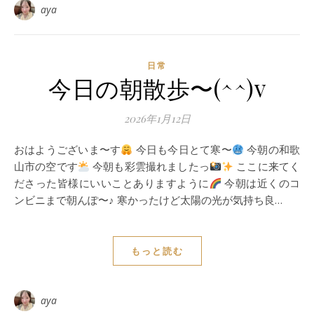
aya
日常
今日の朝散歩〜(^^)v
2026年1月12日
おはようございま〜す
今日も今日とて寒〜
今朝の和歌
山市の空です
今朝も彩雲撮れましたっ
ここに来てく
ださった皆様にいいことありますように
今朝は近くのコ
ンビニまで朝んぽ〜♪ 寒かったけど太陽の光が気持ち良…
もっと読む
aya