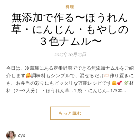
料理
無添加で作る〜ほうれん
草・にんじん・もやしの
３色ナムル〜
2025年10月23日
今日は、冷蔵庫にある定番野菜でできる無添加ナムルをご紹
介します
調味料もシンプルで、混ぜるだけ
作り置きに
も、お弁当の彩りにもピッタリな万能レシピです
材
料（2〜3人分） ・ほうれん草…１袋 ・にんじん…1/3本…
もっと読む
aya