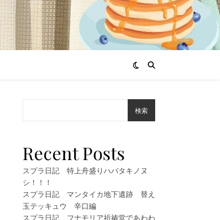
検索
ラ
ラ
Recent Posts
り
スプラ日記 特上舟盛りハバタキノヌ
シ！！！
スプラ日記 マンタイカ地下遺跡 替え
玉テッキュウ 辛口編
スプラ日記 フナモリア祈祷堂であわわ