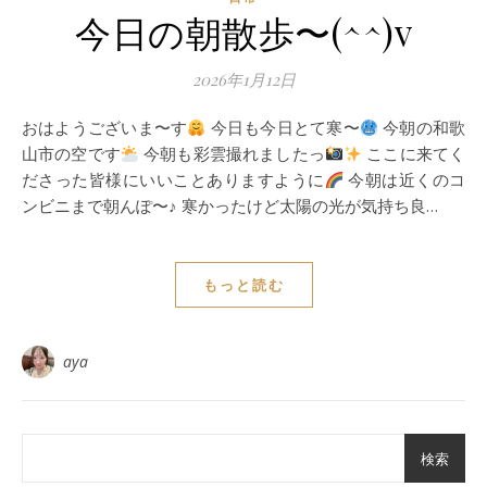
今日の朝散歩〜(^^)v
2026年1月12日
おはようございま〜す
今日も今日とて寒〜
今朝の和歌
山市の空です
今朝も彩雲撮れましたっ
ここに来てく
ださった皆様にいいことありますように
今朝は近くのコ
ンビニまで朝んぽ〜♪ 寒かったけど太陽の光が気持ち良…
もっと読む
aya
検索