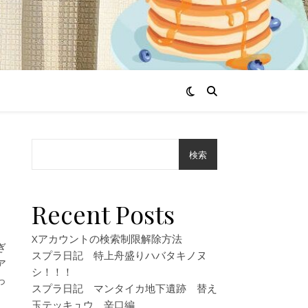
検索
Recent Posts
Xアカウントの検索制限解除方法
ぎ
スプラ日記 特上舟盛りハバタキノヌ
ア
シ！！！
っ
スプラ日記 マンタイカ地下遺跡 替え
玉テッキュウ 辛口編