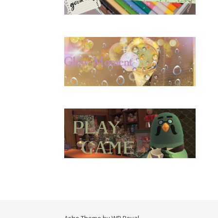
Ashe Theme by
WP Royal
.