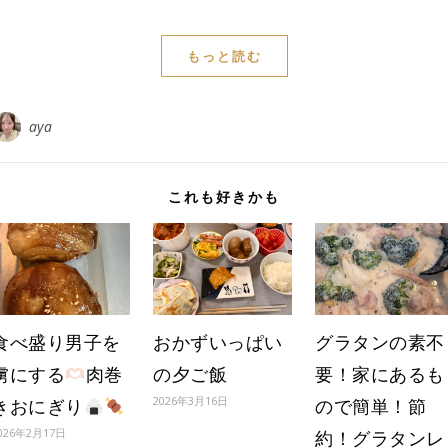
もっと読む
aya
これも好きかも
食べ盛り男子を
おかずいっぱい
グラタンの素不
虜にする
肉巻
の夕ご飯
要！家にあるも
2026年3月16日
きおにぎり
ので簡単！節
026年2月17日
約！グラタンレ