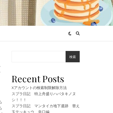
検索
大
Recent Posts
Xアカウントの検索制限解除方法
スプラ日記 特上舟盛りハバタキノヌ
シ！！！
も
スプラ日記 マンタイカ地下遺跡 替え
も
玉テッキュウ 辛口編