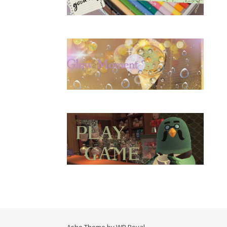
Ashe Theme by
WP Royal
.