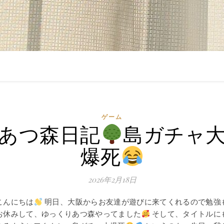
ゲーム
あつ森日記
島ガチャ
爆死
2026年2月18日
こんにちは
明日、大阪からお友達が遊びに来てくれるので勉強
お休みして、ゆっくりあつ森やってました
そして、タイトルに