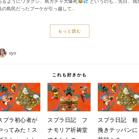
あるようにワタクシ、島ガチャ大爆死
というのも… 先日、我
島の島民だったブーケが引っ越して…
もっと読む
aya
これも好きかも
スプラ初心者が
スプラ日記 フ
スプラ日記 粗
やってみた！ス
ナモリア祈祷堂
挽きテッパンに