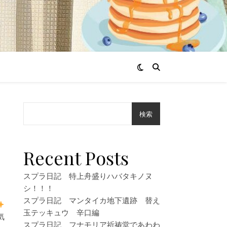
検索
け
Recent Posts
スプラ日記 特上舟盛りハバタキノヌ
シ！！！
スプラ日記 マンタイカ地下遺跡 替え
玉テッキュウ 辛口編
気
スプラ日記 フナモリア祈祷堂であわわ