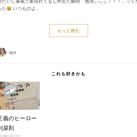
冷たいし暴風で家揺れてるし外出た瞬間「無理ぃぃぃ！！！」って
った
いつものよ…
もっと読む
aya
これも好きかも
正義のヒーロー
利尿剤
026年3月21日