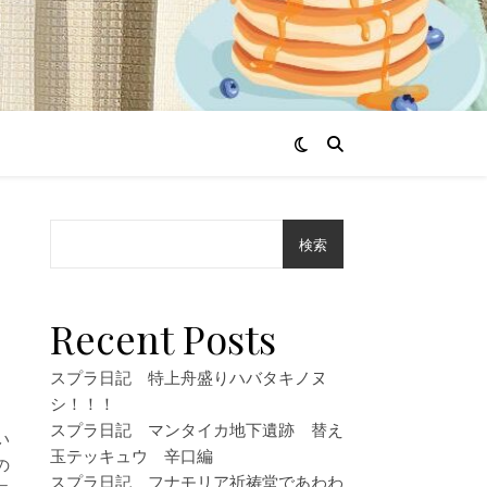
検索
Recent Posts
スプラ日記 特上舟盛りハバタキノヌ
シ！！！
スプラ日記 マンタイカ地下遺跡 替え
い
玉テッキュウ 辛口編
の
スプラ日記 フナモリア祈祷堂であわわ