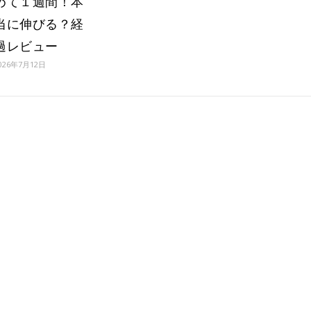
めて１週間！本
当に伸びる？経
過レビュー
026年7月12日