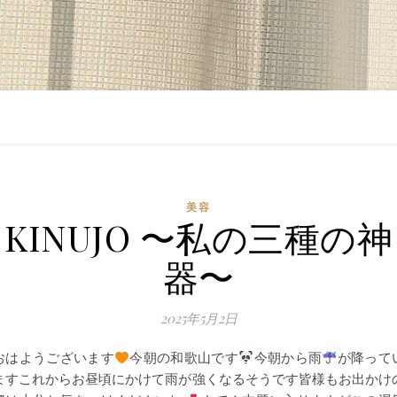
美容
KINUJO 〜私の三種の神
器〜
2025年5月2日
おはようございます
今朝の和歌山です
今朝から雨
が降って
ますこれからお昼頃にかけて雨が強くなるそうです皆様もお出かけ