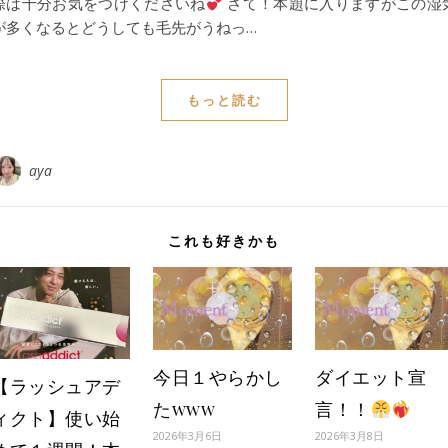
際は十分お気をつけくださいね
さて！本題に入りますがこの湿
が多くなるとどうしても毛先がうねっ…
もっと読む
aya
これも好きかも
今日１やらかし
ダイエット宣
【ラッシュアデ
たwww
言！！
ィクト】使い始
2026年3月6日
2026年3月8日