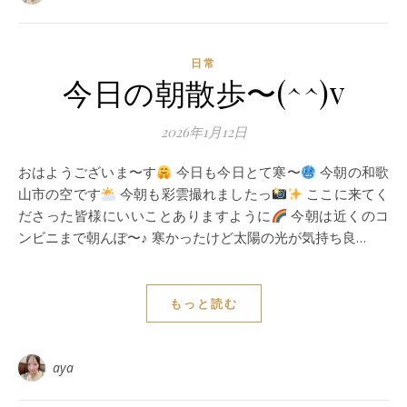
日常
今日の朝散歩〜(^^)v
2026年1月12日
おはようございま〜す
今日も今日とて寒〜
今朝の和歌
山市の空です
今朝も彩雲撮れましたっ
ここに来てく
ださった皆様にいいことありますように
今朝は近くのコ
ンビニまで朝んぽ〜♪ 寒かったけど太陽の光が気持ち良…
もっと読む
aya