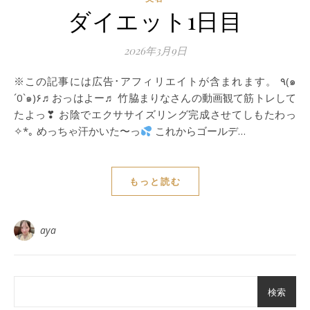
ダイエット1日目
2026年3月9日
※この記事には広告･アフィリエイトが含まれます。 ٩(๑
´0`๑)۶♬おっはよー♬ 竹脇まりなさんの動画観て筋トレして
たよっ❣ お陰でエクササイズリング完成させてしもたわっ
✧*｡ めっちゃ汗かいた〜っ
これからゴールデ…
もっと読む
aya
検索