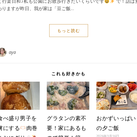
て行楽日和♪私も公園にお散歩行きたいくらいです
で！話は
わりますが昨日、我が家は「豆ご飯…
もっと読む
aya
これも好きかも
食べ盛り男子を
グラタンの素不
おかずいっぱい
虜にする
肉巻
要！家にあるも
の夕ご飯
2026年3月16日