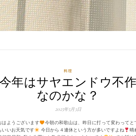
料理
今年はサヤエンドウ不
なのかな？
2025年5月3日
おはようございます
今朝の和歌山は、昨日に打って変わってと
もいいお天気です
今日から４連休という方が多いですよね
晴