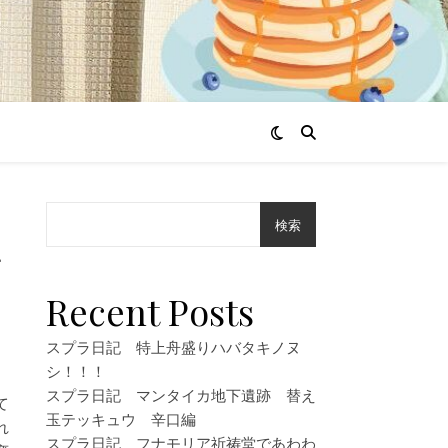
検索
作
Recent Posts
スプラ日記 特上舟盛りハバタキノヌ
シ！！！
スプラ日記 マンタイカ地下遺跡 替え
て
玉テッキュウ 辛口編
れ
スプラ日記 フナモリア祈祷堂であわわ