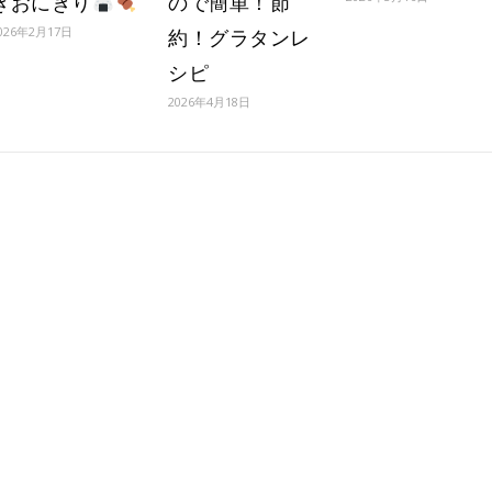
きおにぎり
ので簡単！節
026年2月17日
約！グラタンレ
シピ
2026年4月18日