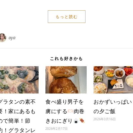
もっと読む
aya
これも好きかも
グラタンの素不
食べ盛り男子を
おかずいっぱい
要！家にあるも
虜にする
肉巻
の夕ご飯
2026年3月16日
ので簡単！節
きおにぎり
2026年2月17日
約！グラタンレ