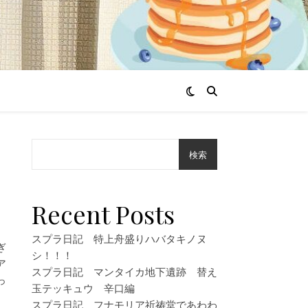
検索
Recent Posts
スプラ日記 特上舟盛りハバタキノヌ
ぎ
シ！！！
ア
スプラ日記 マンタイカ地下遺跡 替え
っ
玉テッキュウ 辛口編
スプラ日記 フナモリア祈祷堂であわわ