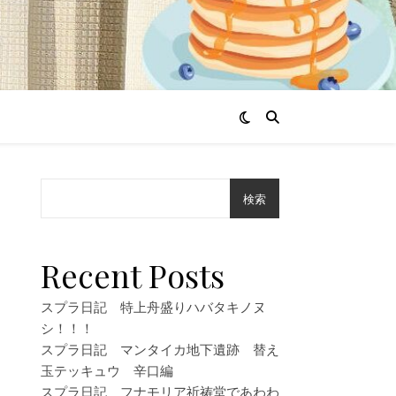
検索
ん
う
Recent Posts
タ
スプラ日記 特上舟盛りハバタキノヌ
シ！！！
シ
スプラ日記 マンタイカ地下遺跡 替え
玉テッキュウ 辛口編
スプラ日記 フナモリア祈祷堂であわわ