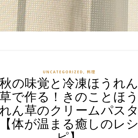
,
UNCATEGORIZED
料理
秋の味覚と冷凍ほうれ
草で作る！きのことほ
れん草のクリームパス
【体が温まる癒しのレ
ピ】