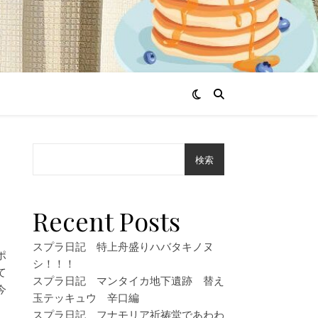
検索
Recent Posts
スプラ日記 特上舟盛りハバタキノヌ
ポ
シ！！！
て
スプラ日記 マンタイカ地下遺跡 替え
今
玉テッキュウ 辛口編
スプラ日記 フナモリア祈祷堂であわわ