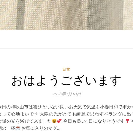
日常
おはようございます
2026年1月10日
今日の和歌山市は雲ひとつない良いお天気で気温も小春日和でポカ
カして心地よいです 太陽の光がとても綺麗で思わずベランダに出
太陽の光を浴びて来ました
今日も良い1日になりそうです
朝の一杯
お気に入りのマグ…