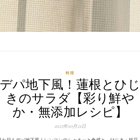
料理
デパ地下風！蓮根とひ
きのサラダ【彩り鮮や
か・無添加レシピ】
2025年10月21日
見た目もデパ地下風！レンコンのシャキッと食感と、ひじき・枝豆