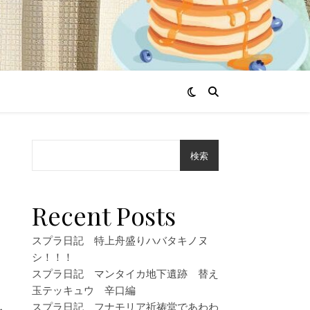
検索
じ
Recent Posts
スプラ日記 特上舟盛りハバタキノヌ
シ！！！
スプラ日記 マンタイカ地下遺跡 替え
玉テッキュウ 辛口編
スプラ日記 フナモリア祈祷堂であわわ
・