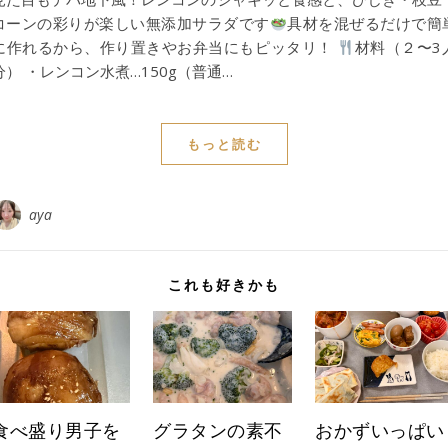
コーンの彩りが楽しい無添加サラダです
具材を混ぜるだけで簡
に作れるから、作り置きやお弁当にもピッタリ！
材料（２〜3
分） ・レンコン水煮…150g（普通…
もっと読む
aya
これも好きかも
食べ盛り男子を
グラタンの素不
おかずいっぱい