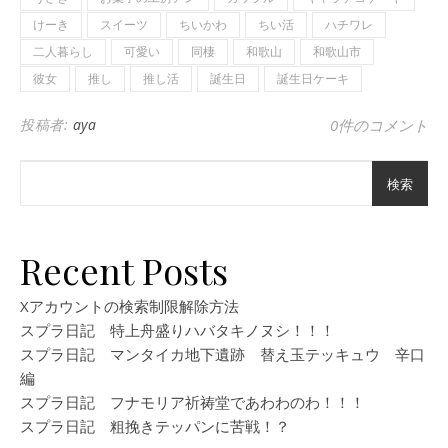
けーき
スイーツ
ちいかわ
ちい活
ハチワレ
二人暮らし
可愛い
同棲
和歌山
和歌山市
彼女
推し
推し活
誕生日
誕生日ケーキ
投稿者:
aya
0件のコメント
検索
Recent Posts
Xアカウントの検索制限解除方法
スプラ日記 特上舟盛りハバタキノヌシ！！！
スプラ日記 マンタイカ地下遺跡 替え玉テッキュウ 辛口
編
スプラ日記 フナモリア祈祷堂であわわのわ！！！
スプラ日記 粗挽きテッパンに苦戦！？