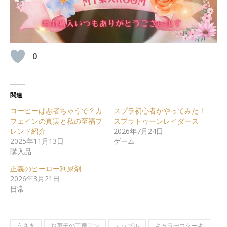
0
関連
コーヒーは悪者ちゃうで？カ
スプラ初心者がやってみた！
フェインの真実と私の至福ブ
スプラトゥーンレイダース
レンド紹介
2026年7月24日
2025年11月13日
ゲーム
購入品
正義のヒーロー利尿剤
2026年3月21日
日常
うさぎ
お菓子の工房アン
カップル
キャラデコケーキ