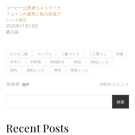
コーヒーは悪者ちゃうで？カ
フェインの真実と私の至福ブ
レンド紹介
2025年11月13日
購入品
おうちご飯
カップル
ご飯づくり
二人暮らし
同棲
手作り
手料理
料理好き
時短
時短レシピ
節約
節約レシピ
簡単
簡単レシピ
投稿者:
aya
0件のコメント
検索
Recent Posts