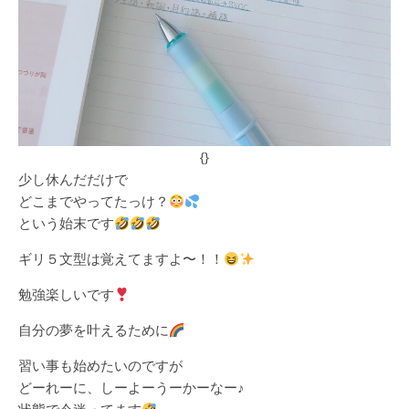
{}
少し休んだだけで
どこまでやってたっけ？
という始末です
ギリ５文型は覚えてますよ〜！！
勉強楽しいです
自分の夢を叶えるために
習い事も始めたいのですが
どーれーに、しーよーうーかーなー♪