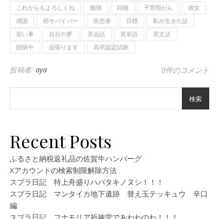
これからもよろしくね
勉強
同棲
子宮頸がん
彼女
感謝
癌サバイバー
癌患者
目標
私が生きた証
習い事
自分の夢
英会話
英単語
英文法
闘病中
頑張ります
高卒認定試験
投稿者:
aya
0件のコメント
検索
Recent Posts
ふるさと納税返礼品の佐賀牛ハンバーグ
Xアカウントの検索制限解除方法
スプラ日記 特上舟盛りハバタキノヌシ！！！
スプラ日記 マンタイカ地下遺跡 替え玉テッキュウ 辛口
編
スプラ日記 フナモリア祈祷堂であわわのわ！！！