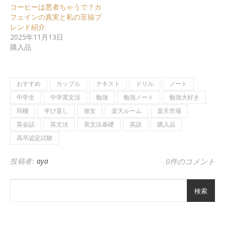
コーヒーは悪者ちゃうで？カ
フェインの真実と私の至福ブ
レンド紹介
2025年11月13日
購入品
おすすめ
カップル
テキスト
ドリル
ノート
中学生
中学英文法
勉強
勉強ノート
勉強大好き
同棲
学び直し
彼女
楽天ルーム
楽天市場
英会話
英文法
英文法基礎
英語
購入品
高卒認定試験
投稿者:
aya
0件のコメント
検索