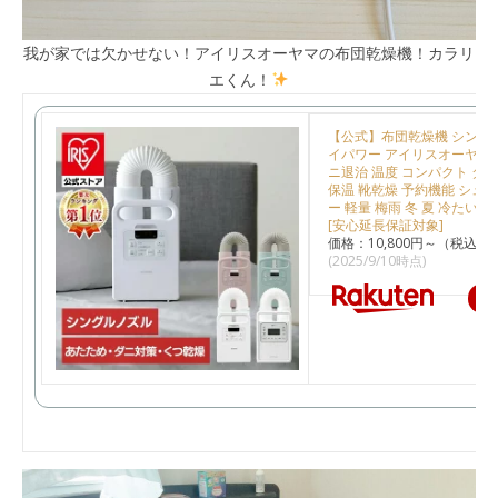
我が家では欠かせない！アイリスオーヤマの布団乾燥機！カラリ
エくん！
【公式】布団乾燥機 シング
イパワー アイリスオーヤマ 
ニ退治 温度 コンパクト ダニ
保温 靴乾燥 予約機能 シュ
ー 軽量 梅雨 冬 夏 冷たい 
[安心延長保証対象]
価格：10,800円～（税込、
(2025/9/10時点)
楽