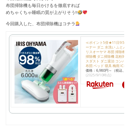
布団掃除機も毎日かけるを徹底すれば
めちゃくちゃ睡眠の質が上がりそう‼︎
今回購入した、布団掃除機はコチラ
≪ポイント5倍★11日9:59
ーナー ダニ 水洗い ふとん掃
リスオーヤマ 布団 掃除機 ダ
掃除機 ダニ掃除機 花粉対策 
スダスト ダニ退治 コンパク
布団 ベッド 寝具 梅雨 IC-FA
価格：6,980円～（税込、送
(2025/9/10時点)
楽